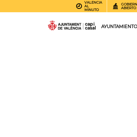
VALENCIA
GOBIER
AL
ABIERTO
MINUTO
AYUNTAMIENT