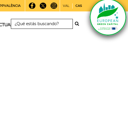
PPVALÈNCIA
VAL
CAS
CTUALIDAD