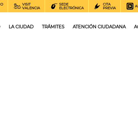
NO
VISIT
SEDE
CITA
A
VALENCIA
ELECTRÓNICA
PREVIA
O
LA CIUDAD
TRÁMITES
ATENCIÓN CIUDADANA
A