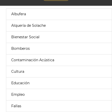
Albufera
Alquería de Solache
Bienestar Social
Bomberos
Contaminación Acústica
Cultura
Educación
Empleo
Fallas