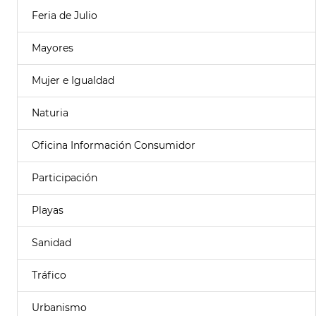
Feria de Julio
Mayores
Mujer e Igualdad
Naturia
Oficina Información Consumidor
Participación
Playas
Sanidad
Tráfico
Urbanismo