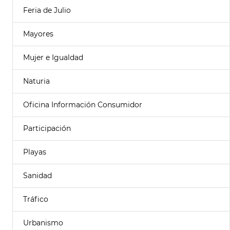
Feria de Julio
Mayores
Mujer e Igualdad
Naturia
Oficina Información Consumidor
Participación
Playas
Sanidad
Tráfico
Urbanismo