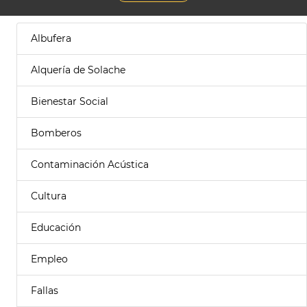
Albufera
Alquería de Solache
Bienestar Social
Bomberos
Contaminación Acústica
Cultura
Educación
Empleo
Fallas