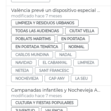
València prevé un dispositivo especial limpia en Navidad
modificado hace 7 meses
LIMPIEZA Y RESIDUOS URBANOS
TODAS LAS AUDIENCIAS
CIUTAT VELLA
POBLATS MARITIMS
EN PORTADA
EN PORTADA TEMÁTICA
NORMAL
CARLOS MUNDINA
NADAL
NAVIDAD
EL CABANYAL
LIMPIEZA
NETEJA
SANT FRANCESC
NOCHEVIEJA
CAP ANY
LA SEU
Campanadas infantiles y Nochevieja Ayuntamiento València
modificado hace 7 meses
CULTURA Y FIESTAS POPULARES
JUVENTUD
VALENCIA