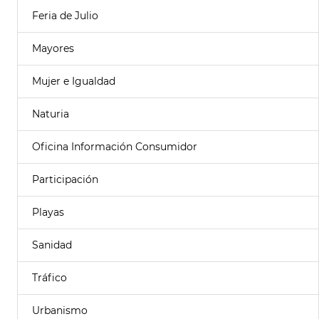
Feria de Julio
Mayores
Mujer e Igualdad
Naturia
Oficina Información Consumidor
Participación
Playas
Sanidad
Tráfico
Urbanismo