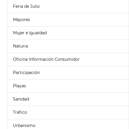
Feria de Julio
Mayores
Mujer e Igualdad
Naturia
Oficina Información Consumidor
Participación
Playas
Sanidad
Tráfico
Urbanismo