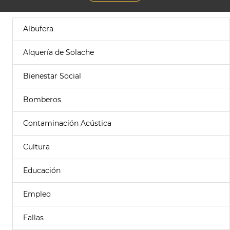
Albufera
Alquería de Solache
Bienestar Social
Bomberos
Contaminación Acústica
Cultura
Educación
Empleo
Fallas