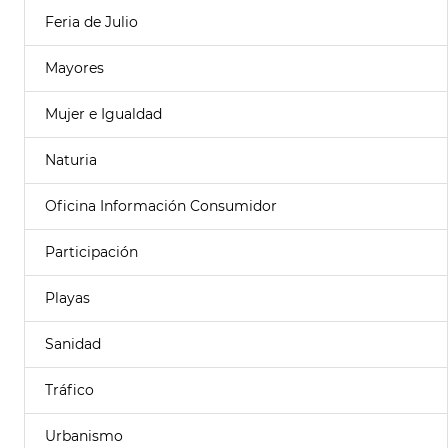
Feria de Julio
Mayores
Mujer e Igualdad
Naturia
Oficina Información Consumidor
Participación
Playas
Sanidad
Tráfico
Urbanismo