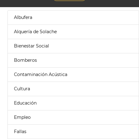
Albufera
Alquería de Solache
Bienestar Social
Bomberos
Contaminación Acústica
Cultura
Educación
Empleo
Fallas