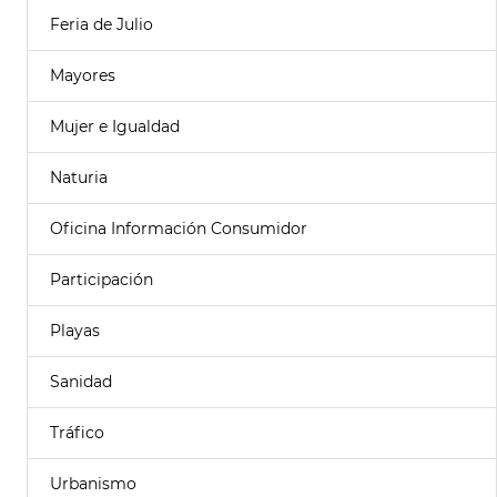
Feria de Julio
Mayores
Mujer e Igualdad
Naturia
Oficina Información Consumidor
Participación
Playas
Sanidad
Tráfico
Urbanismo