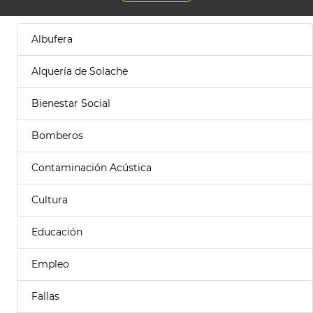
Albufera
Alquería de Solache
Bienestar Social
Bomberos
Contaminación Acústica
Cultura
Educación
Empleo
Fallas