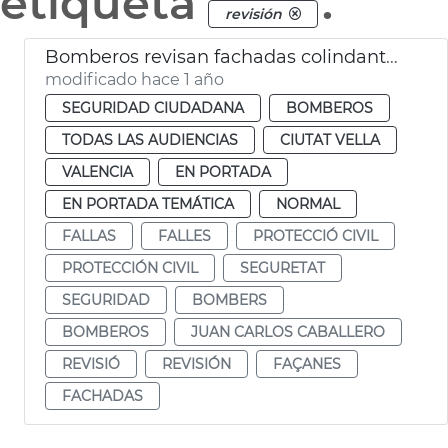
etiqueta
.
revisión
Bomberos revisan fachadas colindantes plaza de l'Ajuntament por las mascletaes
modificado hace 1 año
SEGURIDAD CIUDADANA
BOMBEROS
TODAS LAS AUDIENCIAS
CIUTAT VELLA
VALENCIA
EN PORTADA
EN PORTADA TEMÁTICA
NORMAL
FALLAS
FALLES
PROTECCIÓ CIVIL
PROTECCIÓN CIVIL
SEGURETAT
SEGURIDAD
BOMBERS
BOMBEROS
JUAN CARLOS CABALLERO
REVISIÓ
REVISIÓN
FAÇANES
FACHADAS