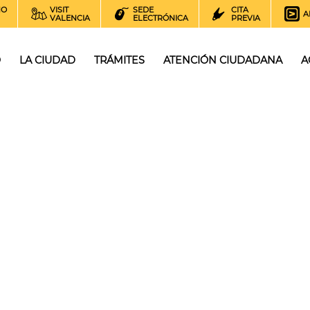
NO
VISIT
SEDE
CITA
A
VALENCIA
ELECTRÓNICA
PREVIA
O
LA CIUDAD
TRÁMITES
ATENCIÓN CIUDADANA
A