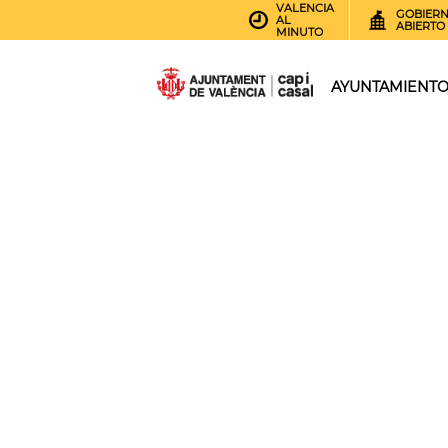
VALENCIA
GOBIER
AL
ABIERTO
MINUTO
AYUNTAMIENT