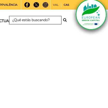
PPVALÈNCIA
VAL
CAS
CTUALIDAD