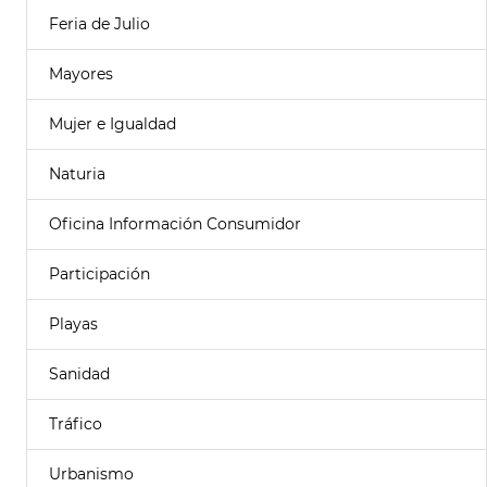
Feria de Julio
Mayores
Mujer e Igualdad
Naturia
Oficina Información Consumidor
Participación
Playas
Sanidad
Tráfico
Urbanismo