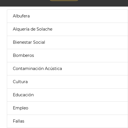
Albufera
Alquería de Solache
Bienestar Social
Bomberos
Contaminación Acústica
Cultura
Educación
Empleo
Fallas