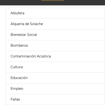
Albufera
Alquería de Solache
Bienestar Social
Bomberos
Contaminación Acústica
Cultura
Educación
Empleo
Fallas