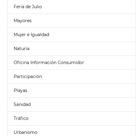
Feria de Julio
Mayores
Mujer e Igualdad
Naturia
Oficina Información Consumidor
Participación
Playas
Sanidad
Tráfico
Urbanismo