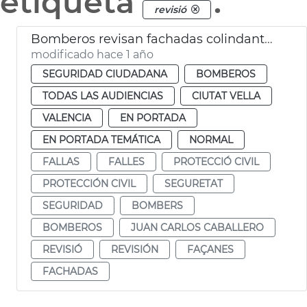
etiqueta
.
revisió
Bomberos revisan fachadas colindantes plaza de l'Ajuntament por las mascletaes
modificado hace 1 año
SEGURIDAD CIUDADANA
BOMBEROS
TODAS LAS AUDIENCIAS
CIUTAT VELLA
VALENCIA
EN PORTADA
EN PORTADA TEMÁTICA
NORMAL
FALLAS
FALLES
PROTECCIÓ CIVIL
PROTECCIÓN CIVIL
SEGURETAT
SEGURIDAD
BOMBERS
BOMBEROS
JUAN CARLOS CABALLERO
REVISIÓ
REVISIÓN
FAÇANES
FACHADAS