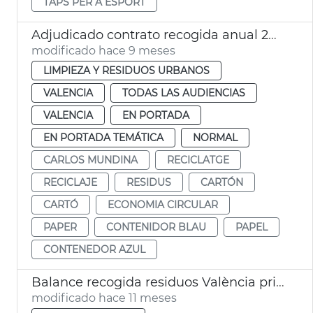
TAPS PER A ESPORT
Adjudicado contrato recogida anual 24.000 toneladas papel y carton València
modificado hace 9 meses
LIMPIEZA Y RESIDUOS URBANOS
VALENCIA
TODAS LAS AUDIENCIAS
VALENCIA
EN PORTADA
EN PORTADA TEMÁTICA
NORMAL
CARLOS MUNDINA
RECICLATGE
RECICLAJE
RESIDUS
CARTÓN
CARTÓ
ECONOMIA CIRCULAR
PAPER
CONTENIDOR BLAU
PAPEL
CONTENEDOR AZUL
Balance recogida residuos València primer semestre 2025
modificado hace 11 meses