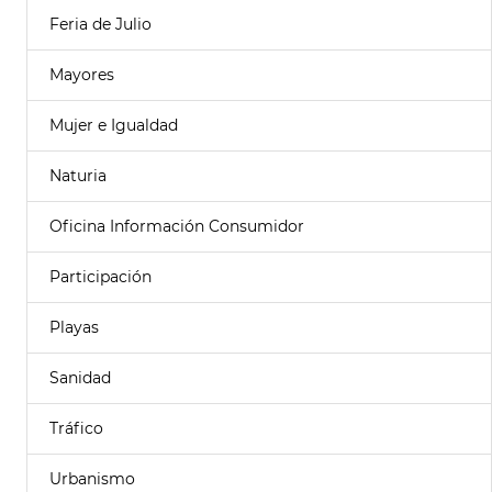
Feria de Julio
Mayores
Mujer e Igualdad
Naturia
Oficina Información Consumidor
Participación
Playas
Sanidad
Tráfico
Urbanismo