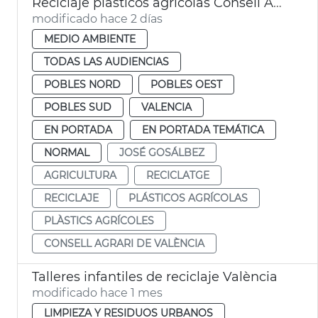
Reciclaje plásticos agrícolas Consell Agrari València
modificado hace 2 días
MEDIO AMBIENTE
TODAS LAS AUDIENCIAS
POBLES NORD
POBLES OEST
POBLES SUD
VALENCIA
EN PORTADA
EN PORTADA TEMÁTICA
NORMAL
JOSÉ GOSÁLBEZ
AGRICULTURA
RECICLATGE
RECICLAJE
PLÁSTICOS AGRÍCOLAS
PLÀSTICS AGRÍCOLES
CONSELL AGRARI DE VALÈNCIA
Talleres infantiles de reciclaje València
modificado hace 1 mes
LIMPIEZA Y RESIDUOS URBANOS