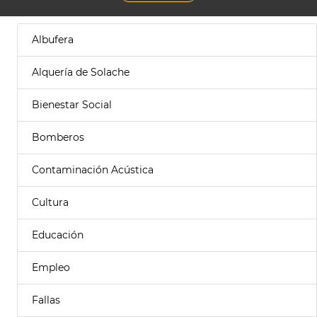
Albufera
Alquería de Solache
Bienestar Social
Bomberos
Contaminación Acústica
Cultura
Educación
Empleo
Fallas