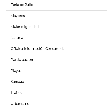
Feria de Julio
Mayores
Mujer e Igualdad
Naturia
Oficina Información Consumidor
Participación
Playas
Sanidad
Tráfico
Urbanismo