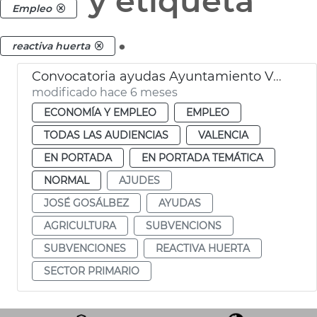
y etiqueta
Empleo
.
reactiva huerta
Convocatoria ayudas Ayuntamiento València sector primario
modificado hace 6 meses
ECONOMÍA Y EMPLEO
EMPLEO
TODAS LAS AUDIENCIAS
VALENCIA
EN PORTADA
EN PORTADA TEMÁTICA
NORMAL
AJUDES
JOSÉ GOSÁLBEZ
AYUDAS
AGRICULTURA
SUBVENCIONS
SUBVENCIONES
REACTIVA HUERTA
SECTOR PRIMARIO