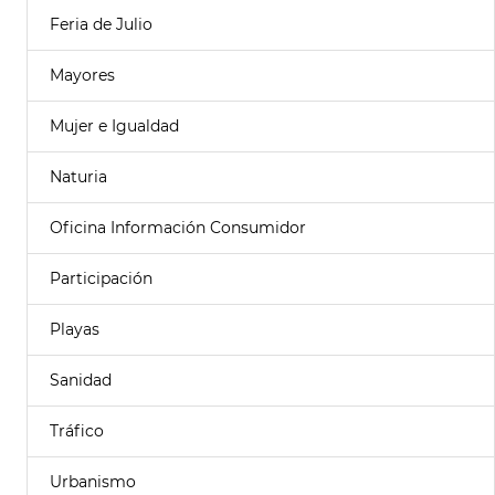
Feria de Julio
Mayores
Mujer e Igualdad
Naturia
Oficina Información Consumidor
Participación
Playas
Sanidad
Tráfico
Urbanismo