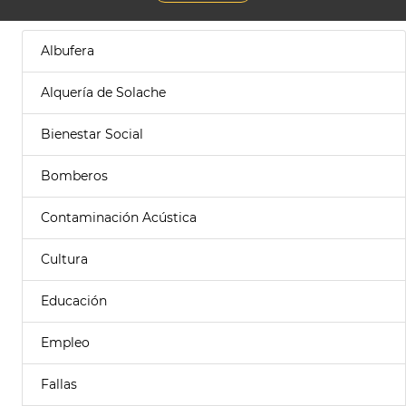
Albufera
Alquería de Solache
Bienestar Social
Bomberos
Contaminación Acústica
Cultura
Educación
Empleo
Fallas