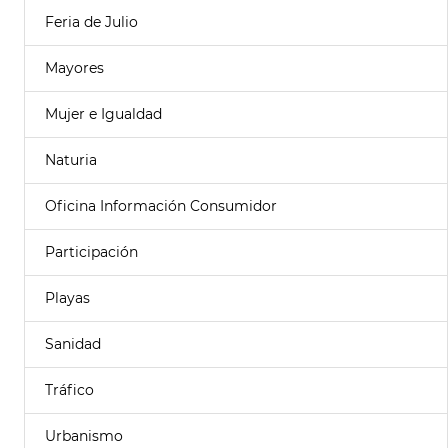
Feria de Julio
Mayores
Mujer e Igualdad
Naturia
Oficina Información Consumidor
Participación
Playas
Sanidad
Tráfico
Urbanismo