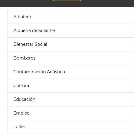
Albufera
Alquería de Solache
Bienestar Social
Bomberos
Contaminación Acústica
Cultura
Educación
Empleo
Fallas