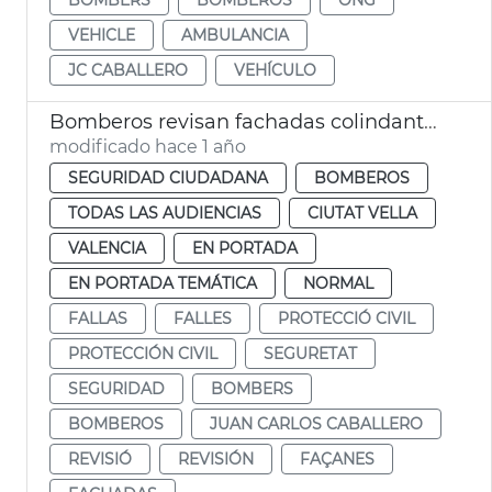
VEHICLE
AMBULANCIA
JC CABALLERO
VEHÍCULO
Bomberos revisan fachadas colindantes plaza de l'Ajuntament por las mascletaes
modificado hace 1 año
SEGURIDAD CIUDADANA
BOMBEROS
TODAS LAS AUDIENCIAS
CIUTAT VELLA
VALENCIA
EN PORTADA
EN PORTADA TEMÁTICA
NORMAL
FALLAS
FALLES
PROTECCIÓ CIVIL
PROTECCIÓN CIVIL
SEGURETAT
SEGURIDAD
BOMBERS
BOMBEROS
JUAN CARLOS CABALLERO
REVISIÓ
REVISIÓN
FAÇANES