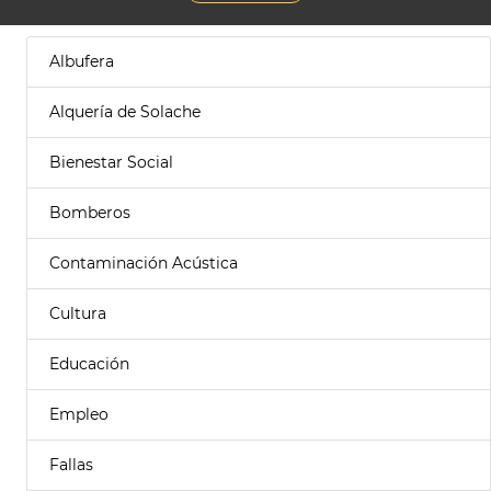
Albufera
Alquería de Solache
Bienestar Social
Bomberos
Contaminación Acústica
Cultura
Educación
Empleo
Fallas