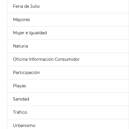
Feria de Julio
Mayores
Mujer e Igualdad
Naturia
Oficina Información Consumidor
Participación
Playas
Sanidad
Tráfico
Urbanismo