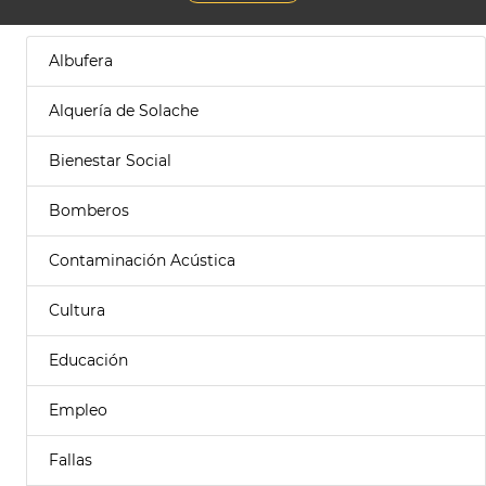
Albufera
Alquería de Solache
Bienestar Social
Bomberos
Contaminación Acústica
Cultura
Educación
Empleo
Fallas