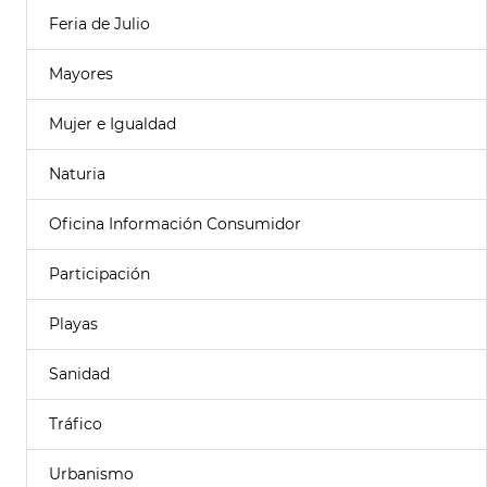
Feria de Julio
Mayores
Mujer e Igualdad
Naturia
Oficina Información Consumidor
Participación
Playas
Sanidad
Tráfico
Urbanismo