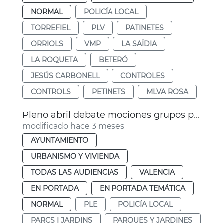
NORMAL
POLICÍA LOCAL
TORREFIEL
PLV
PATINETES
ORRIOLS
VMP
LA SAÏDIA
LA ROQUETA
BETERÓ
JESÚS CARBONELL
CONTROLES
CONTROLS
PETINETS
MLVA ROSA
Pleno abril debate mociones grupos políticos
modificado hace 3 meses
AYUNTAMIENTO
URBANISMO Y VIVIENDA
TODAS LAS AUDIENCIAS
VALENCIA
EN PORTADA
EN PORTADA TEMÁTICA
NORMAL
PLE
POLICÍA LOCAL
PARCS I JARDINS
PARQUES Y JARDINES