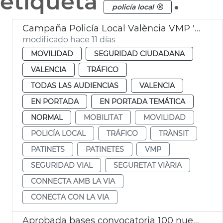
etiqueta
.
policía local
Campaña Policía Local València VMP 'Conecta con la vía'
modificado hace 11 días
MOVILIDAD
SEGURIDAD CIUDADANA
VALENCIA
TRÁFICO
TODAS LAS AUDIENCIAS
VALENCIA
EN PORTADA
EN PORTADA TEMÁTICA
NORMAL
MOBILITAT
MOVILIDAD
POLICÍA LOCAL
TRÁFICO
TRÀNSIT
PATINETS
PATINETES
VMP
SEGURIDAD VIAL
SEGURETAT VIÀRIA
CONNECTA AMB LA VIA
CONECTA CON LA VIA
Aprobada bases convocatoria 100 nuevos agentes Policía Local