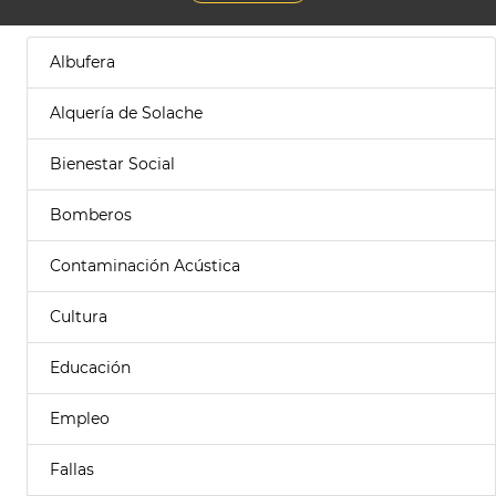
Albufera
Alquería de Solache
Bienestar Social
Bomberos
Contaminación Acústica
Cultura
Educación
Empleo
Fallas