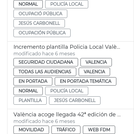
NORMAL
POLICÍA LOCAL
OCUPACIÓ PÚBLICA
JESÚS CARBONELL
OCUPACIÓN PÚBLICA
Incremento plantilla Policia Local València
modificado hace 6 meses
SEGURIDAD CIUDADANA
VALENCIA
TODAS LAS AUDIENCIAS
VALENCIA
EN PORTADA
EN PORTADA TEMÁTICA
NORMAL
POLICÍA LOCAL
PLANTILLA
JESÚS CARBONELL
València acoge llegada 42ª edición de La Clàssica Comunitat Valenciana 1969
modificado hace 6 meses
MOVILIDAD
TRÁFICO
WEB FDM