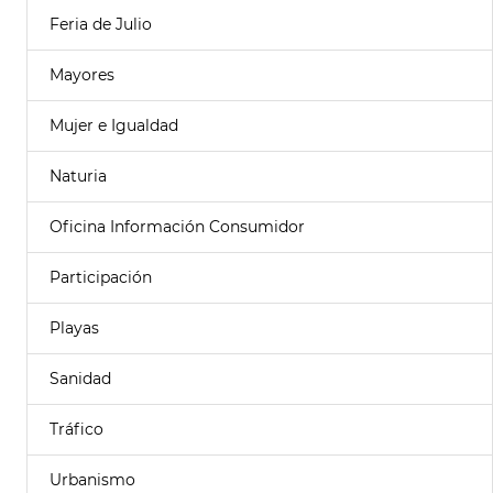
Feria de Julio
Mayores
Mujer e Igualdad
Naturia
Oficina Información Consumidor
Participación
Playas
Sanidad
Tráfico
Urbanismo