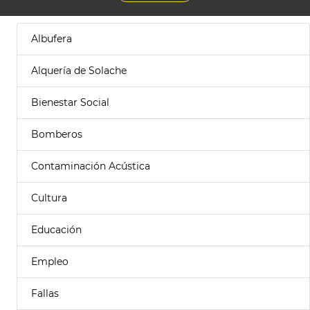
Albufera
Alquería de Solache
Bienestar Social
Bomberos
Contaminación Acústica
Cultura
Educación
Empleo
Fallas