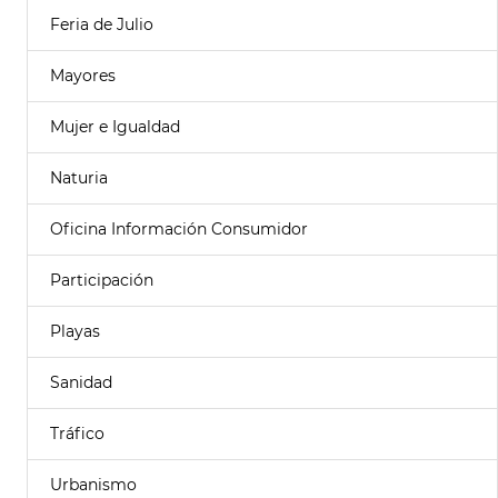
Feria de Julio
Mayores
Mujer e Igualdad
Naturia
Oficina Información Consumidor
Participación
Playas
Sanidad
Tráfico
Urbanismo