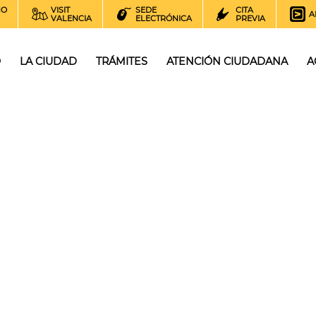
NO
VISIT
SEDE
CITA
A
VALENCIA
ELECTRÓNICA
PREVIA
O
LA CIUDAD
TRÁMITES
ATENCIÓN CIUDADANA
A