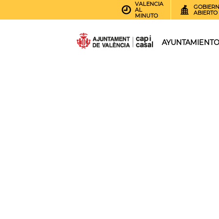
VALENCIA
GOBIER
AL
ABIERTO
MINUTO
AYUNTAMIENT