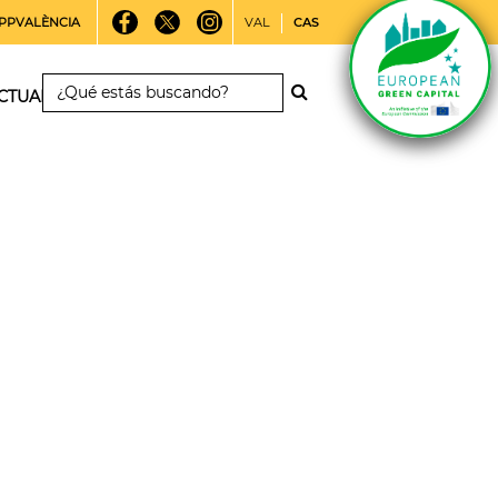
PPVALÈNCIA
VAL
CAS
CTUALIDAD