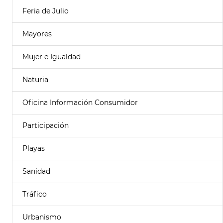
Feria de Julio
Mayores
Mujer e Igualdad
Naturia
Oficina Información Consumidor
Participación
Playas
Sanidad
Tráfico
Urbanismo