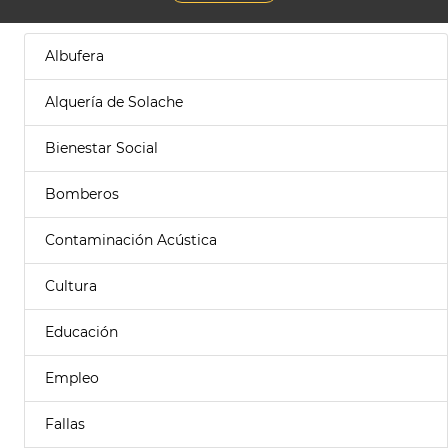
Albufera
Alquería de Solache
Bienestar Social
Bomberos
Contaminación Acústica
Cultura
Educación
Empleo
Fallas