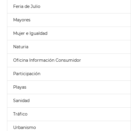
Feria de Julio
Mayores
Mujer e Igualdad
Naturia
Oficina Información Consumidor
Participación
Playas
Sanidad
Tráfico
Urbanismo