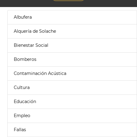
Albufera
Alquería de Solache
Bienestar Social
Bomberos
Contaminación Acústica
Cultura
Educación
Empleo
Fallas