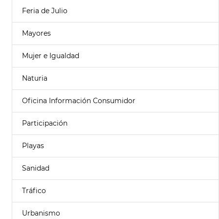
Feria de Julio
Mayores
Mujer e Igualdad
Naturia
Oficina Información Consumidor
Participación
Playas
Sanidad
Tráfico
Urbanismo