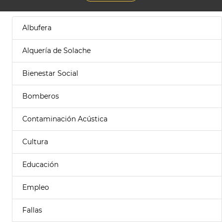
Albufera
Alquería de Solache
Bienestar Social
Bomberos
Contaminación Acústica
Cultura
Educación
Empleo
Fallas