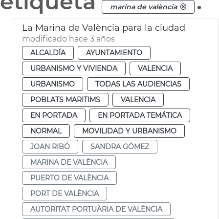
etiqueta
.
marina de valència
La Marina de València para la ciudad
modificado hace 3 años
ALCALDÍA
AYUNTAMIENTO
URBANISMO Y VIVIENDA
VALENCIA
URBANISMO
TODAS LAS AUDIENCIAS
POBLATS MARITIMS
VALENCIA
EN PORTADA
EN PORTADA TEMÁTICA
NORMAL
MOVILIDAD Y URBANISMO
JOAN RIBÓ
SANDRA GÓMEZ
MARINA DE VALÈNCIA
PUERTO DE VALÈNCIA
PORT DE VALÈNCIA
AUTORITAT PORTUÀRIA DE VALÈNCIA