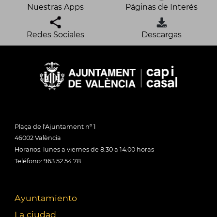
Nuestras Apps
Páginas de Interés
Redes Sociales
Descargas
Plaça de l'Ajuntament nº 1
46002 València
Horarios: lunes a viernes de 8:30 a 14:00 horas
Teléfono: 963 52 54 78
Ayuntamiento
La ciudad