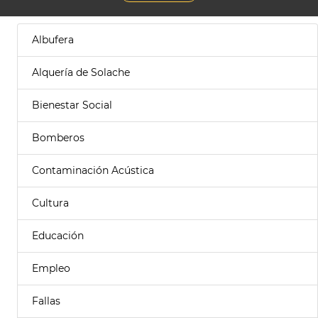
Albufera
Alquería de Solache
Bienestar Social
Bomberos
Contaminación Acústica
Cultura
Educación
Empleo
Fallas