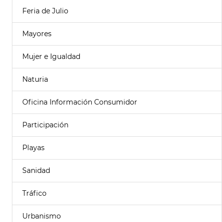
Feria de Julio
Mayores
Mujer e Igualdad
Naturia
Oficina Información Consumidor
Participación
Playas
Sanidad
Tráfico
Urbanismo