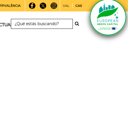
PPVALÈNCIA
VAL
CAS
CTUALIDAD