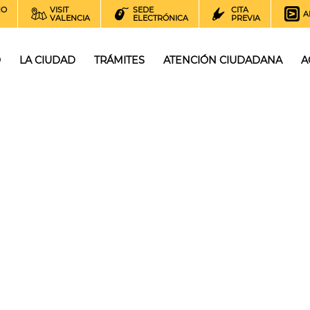
NO
VISIT
SEDE
CITA
A
VALENCIA
ELECTRÓNICA
PREVIA
O
LA CIUDAD
TRÁMITES
ATENCIÓN CIUDADANA
A