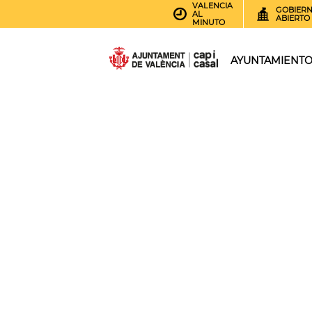
VALENCIA
GOBIER
AL
ABIERTO
MINUTO
AYUNTAMIENT