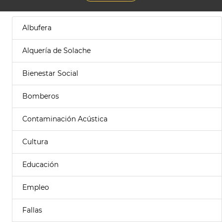
Albufera
Alquería de Solache
Bienestar Social
Bomberos
Contaminación Acústica
Cultura
Educación
Empleo
Fallas