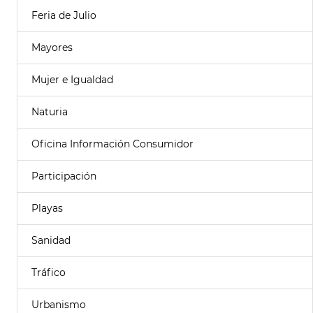
Feria de Julio
Mayores
Mujer e Igualdad
Naturia
Oficina Información Consumidor
Participación
Playas
Sanidad
Tráfico
Urbanismo