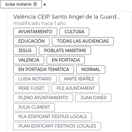
.
luisa notario
València CEIP Santo Angel de la Guarda y CEIP San José de Calasanz
modificado hace 1 año
AYUNTAMIENTO
CULTURA
EDUCACIÓN
TODAS LAS AUDIENCIAS
JESUS
POBLATS MARITIMS
VALENCIA
EN PORTADA
EN PORTADA TEMÁTICA
NORMAL
LUISA NOTARIO
MAITE IBÁÑEZ
PERE FUSET
PLE AJUNTAMENT
PLENO AYUNTAMIENTO
JUAN GINER
JULIA CLIMENT
PLA EDIFICANT FESTIUS LOCALS
PLAN EDIFICANT FESTIVOS LOCALES