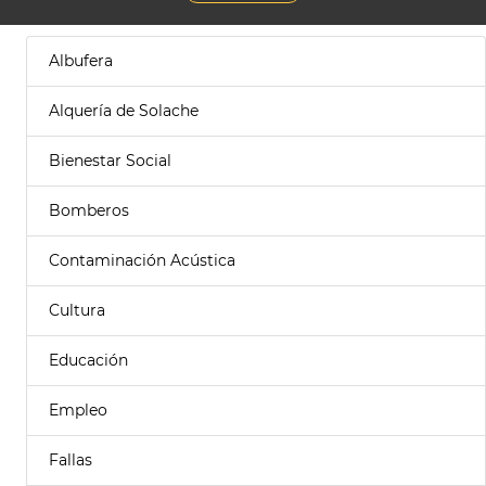
Albufera
Alquería de Solache
Bienestar Social
Bomberos
Contaminación Acústica
Cultura
Educación
Empleo
Fallas