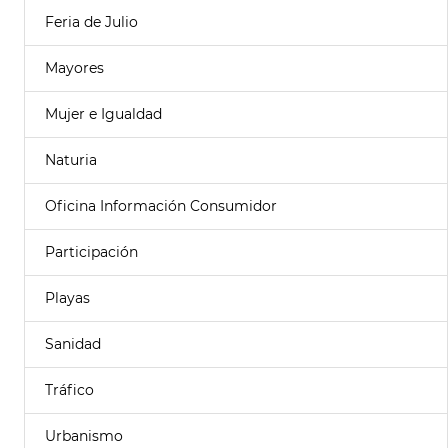
Feria de Julio
Mayores
Mujer e Igualdad
Naturia
Oficina Información Consumidor
Participación
Playas
Sanidad
Tráfico
Urbanismo