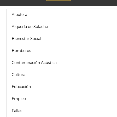
Albufera
Alquería de Solache
Bienestar Social
Bomberos
Contaminación Acústica
Cultura
Educación
Empleo
Fallas