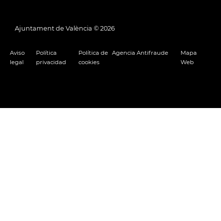
Ajuntament de València ©
2026
Aviso
Política
Política de
Agencia Antifraude
Mapa
legal
privacidad
cookies
Web