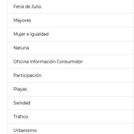
Feria de Julio
Mayores
Mujer e Igualdad
Naturia
Oficina Información Consumidor
Participación
Playas
Sanidad
Tráfico
Urbanismo