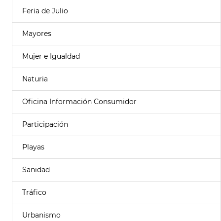
Feria de Julio
Mayores
Mujer e Igualdad
Naturia
Oficina Información Consumidor
Participación
Playas
Sanidad
Tráfico
Urbanismo