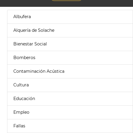
Albufera
Alquería de Solache
Bienestar Social
Bomberos
Contaminación Acústica
Cultura
Educación
Empleo
Fallas