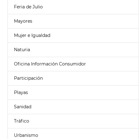
Feria de Julio
Mayores
Mujer e Igualdad
Naturia
Oficina Información Consumidor
Participación
Playas
Sanidad
Tráfico
Urbanismo