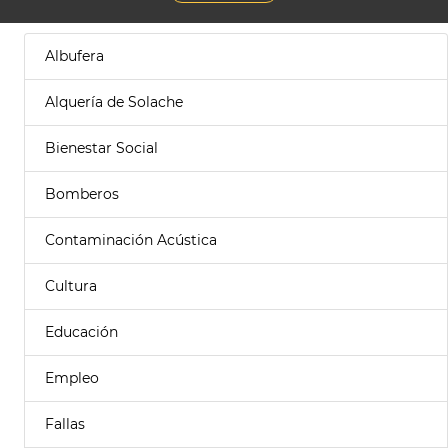
Albufera
Alquería de Solache
Bienestar Social
Bomberos
Contaminación Acústica
Cultura
Educación
Empleo
Fallas