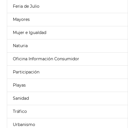
Feria de Julio
Mayores
Mujer e Igualdad
Naturia
Oficina Información Consumidor
Participación
Playas
Sanidad
Tráfico
Urbanismo