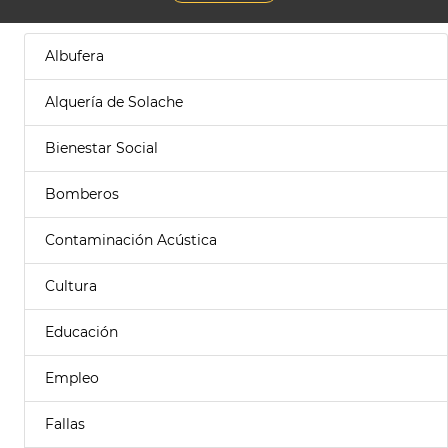
Albufera
Alquería de Solache
Bienestar Social
Bomberos
Contaminación Acústica
Cultura
Educación
Empleo
Fallas