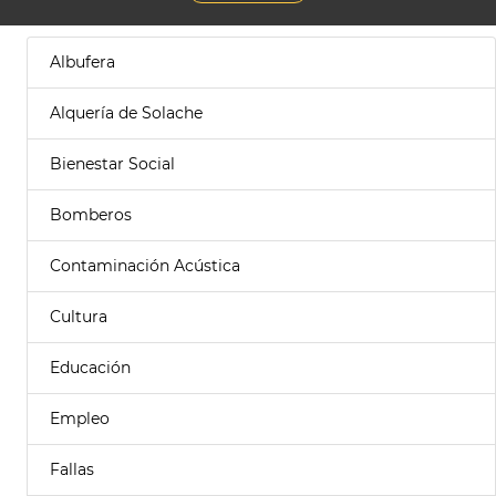
Albufera
Alquería de Solache
Bienestar Social
Bomberos
Contaminación Acústica
Cultura
Educación
Empleo
Fallas