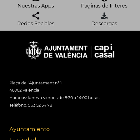
Nuestras Apps
Páginas de Interés
Redes Sociales
Descargas
Plaça de l'Ajuntament nº 1
46002 València
Horarios: lunes a viernes de 8:30 a 14:00 horas
Teléfono: 963 52 54 78
Ayuntamiento
La ciudad