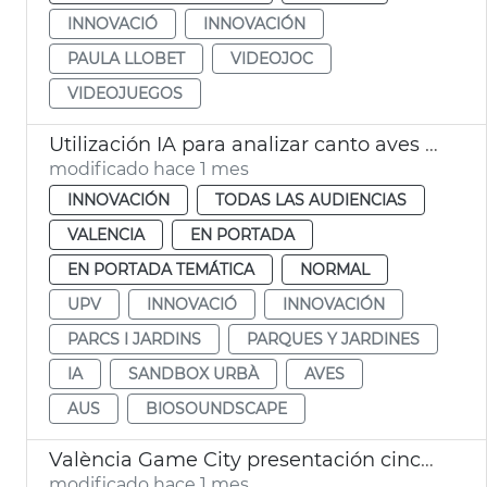
INNOVACIÓ
INNOVACIÓN
PAULA LLOBET
VIDEOJOC
VIDEOJUEGOS
Utilización IA para analizar canto aves y medir salud parques y jardines
modificado hace 1 mes
INNOVACIÓN
TODAS LAS AUDIENCIAS
VALENCIA
EN PORTADA
EN PORTADA TEMÁTICA
NORMAL
UPV
INNOVACIÓ
INNOVACIÓN
PARCS I JARDINS
PARQUES Y JARDINES
IA
SANDBOX URBÀ
AVES
AUS
BIOSOUNDSCAPE
València Game City presentación cinco proyectes educación con videojuegos
modificado hace 1 mes