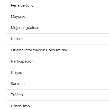
Feria de Julio
Mayores
Mujer e Igualdad
Naturia
Oficina Información Consumidor
Participación
Playas
Sanidad
Tráfico
Urbanismo