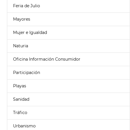
Feria de Julio
Mayores
Mujer e Igualdad
Naturia
Oficina Información Consumidor
Participación
Playas
Sanidad
Tráfico
Urbanismo