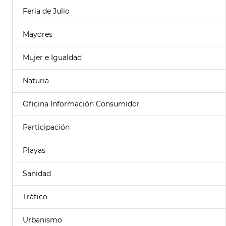
Feria de Julio
Mayores
Mujer e Igualdad
Naturia
Oficina Información Consumidor
Participación
Playas
Sanidad
Tráfico
Urbanismo