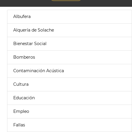
Albufera
Alquería de Solache
Bienestar Social
Bomberos
Contaminación Acústica
Cultura
Educación
Empleo
Fallas