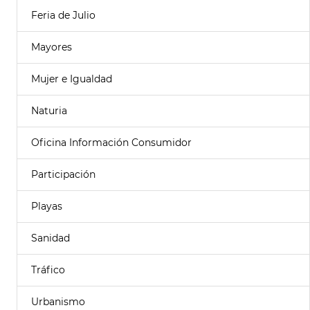
Feria de Julio
Mayores
Mujer e Igualdad
Naturia
Oficina Información Consumidor
Participación
Playas
Sanidad
Tráfico
Urbanismo