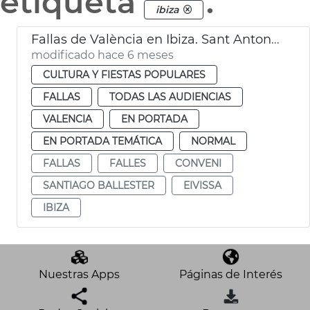
etiqueta
.
ibiza
Fallas de València en Ibiza. Sant Antoni de Portmany
modificado hace 6 meses
CULTURA Y FIESTAS POPULARES
FALLAS
TODAS LAS AUDIENCIAS
VALENCIA
EN PORTADA
EN PORTADA TEMÁTICA
NORMAL
FALLAS
FALLES
CONVENI
SANTIAGO BALLESTER
EIVISSA
IBIZA
Nuestras Apps
Páginas de Interés