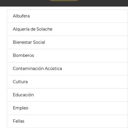
Albufera
Alquería de Solache
Bienestar Social
Bomberos
Contaminación Acústica
Cultura
Educación
Empleo
Fallas