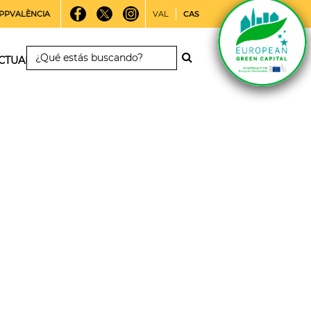
PPVALÈNCIA
VAL
CAS
CTUALIDAD