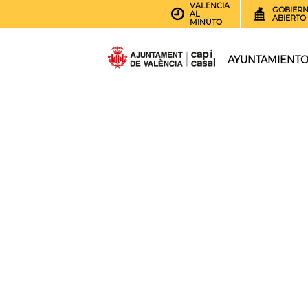
VALENCIA
GOBIER
AL
ABIERTO
MINUTO
AYUNTAMIENT