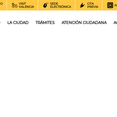
NO
VISIT
SEDE
CITA
A
VALENCIA
ELECTRÓNICA
PREVIA
O
LA CIUDAD
TRÁMITES
ATENCIÓN CIUDADANA
A