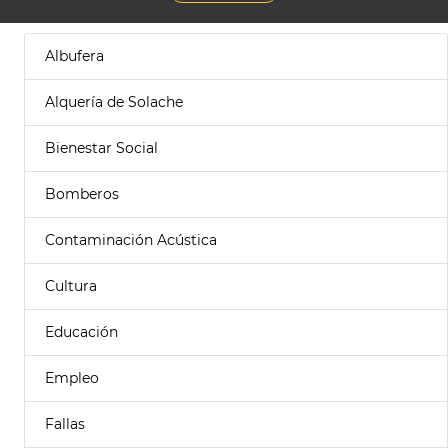
Albufera
Alquería de Solache
Bienestar Social
Bomberos
Contaminación Acústica
Cultura
Educación
Empleo
Fallas