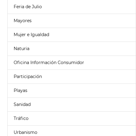
Feria de Julio
Mayores
Mujer e Igualdad
Naturia
Oficina Información Consumidor
Participación
Playas
Sanidad
Tráfico
Urbanismo