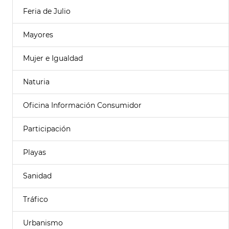
Feria de Julio
Mayores
Mujer e Igualdad
Naturia
Oficina Información Consumidor
Participación
Playas
Sanidad
Tráfico
Urbanismo