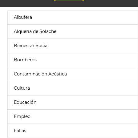
Albufera
Alquería de Solache
Bienestar Social
Bomberos
Contaminación Acústica
Cultura
Educación
Empleo
Fallas