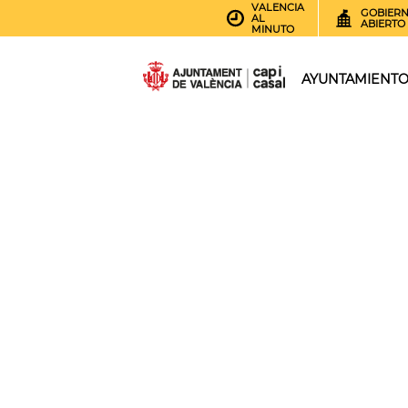
VALENCIA
GOBIER
AL
ABIERTO
MINUTO
AYUNTAMIENT