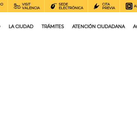
NO
VISIT
SEDE
CITA
A
VALENCIA
ELECTRÓNICA
PREVIA
O
LA CIUDAD
TRÁMITES
ATENCIÓN CIUDADANA
A