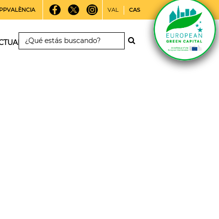
PPVALÈNCIA
VAL
CAS
CTUALIDAD