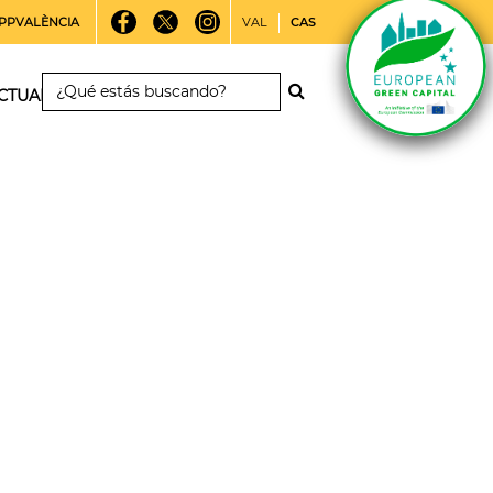
PPVALÈNCIA
VAL
CAS
CTUALIDAD