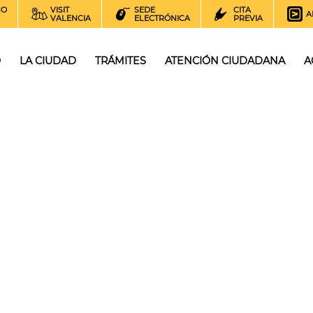
NO
VISIT
SEDE
CITA
A
VALENCIA
ELECTRÓNICA
PREVIA
O
LA CIUDAD
TRÁMITES
ATENCIÓN CIUDADANA
A