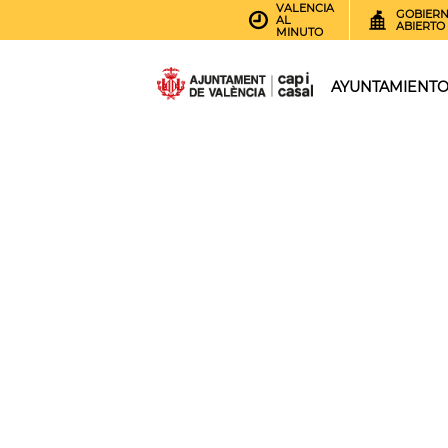
VALENCIA
GOBIER
AL
ABIERTO
MINUTO
AYUNTAMIENT