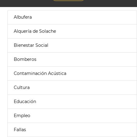
Albufera
Alquería de Solache
Bienestar Social
Bomberos
Contaminación Acústica
Cultura
Educación
Empleo
Fallas