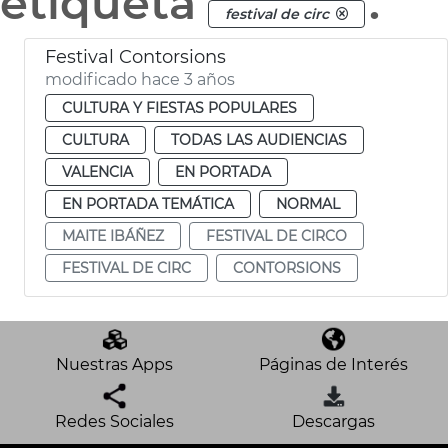
etiqueta
.
festival de circ
Festival Contorsions
modificado hace 3 años
CULTURA Y FIESTAS POPULARES
CULTURA
TODAS LAS AUDIENCIAS
VALENCIA
EN PORTADA
EN PORTADA TEMÁTICA
NORMAL
MAITE IBÁÑEZ
FESTIVAL DE CIRCO
FESTIVAL DE CIRC
CONTORSIONS
Nuestras Apps
Páginas de Interés
Redes Sociales
Descargas