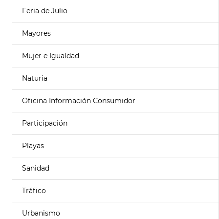
Feria de Julio
Mayores
Mujer e Igualdad
Naturia
Oficina Información Consumidor
Participación
Playas
Sanidad
Tráfico
Urbanismo