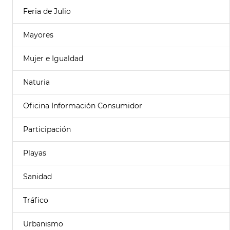
Feria de Julio
Mayores
Mujer e Igualdad
Naturia
Oficina Información Consumidor
Participación
Playas
Sanidad
Tráfico
Urbanismo