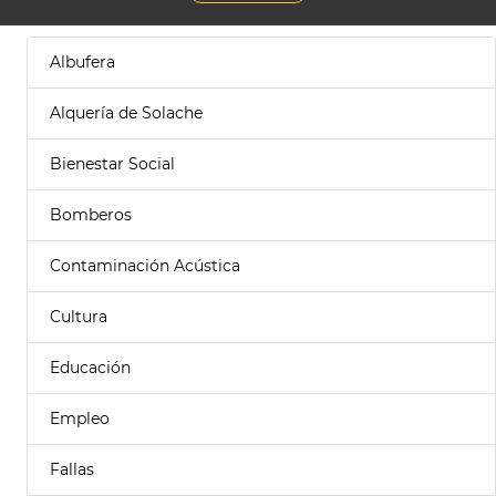
Albufera
Alquería de Solache
Bienestar Social
Bomberos
Contaminación Acústica
Cultura
Educación
Empleo
Fallas