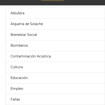
Albufera
Alquería de Solache
Bienestar Social
Bomberos
Contaminación Acústica
Cultura
Educación
Empleo
Fallas