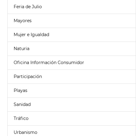
Feria de Julio
Mayores
Mujer e Igualdad
Naturia
Oficina Información Consumidor
Participación
Playas
Sanidad
Tráfico
Urbanismo