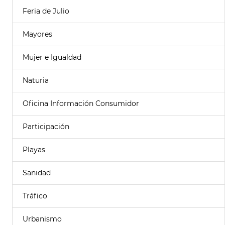
Feria de Julio
Mayores
Mujer e Igualdad
Naturia
Oficina Información Consumidor
Participación
Playas
Sanidad
Tráfico
Urbanismo