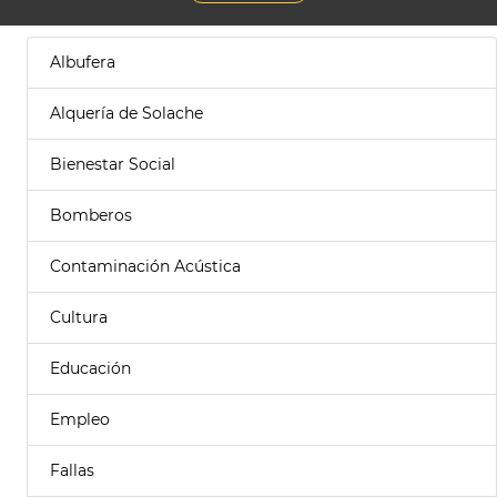
Albufera
Alquería de Solache
Bienestar Social
Bomberos
Contaminación Acústica
Cultura
Educación
Empleo
Fallas