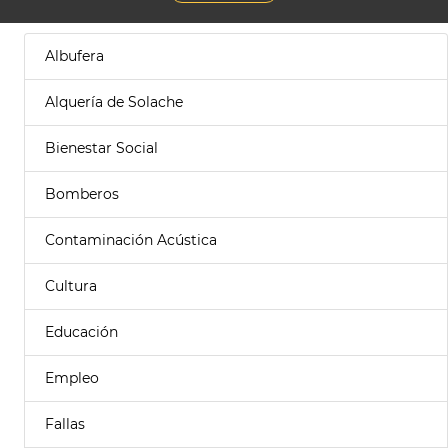
Albufera
Alquería de Solache
Bienestar Social
Bomberos
Contaminación Acústica
Cultura
Educación
Empleo
Fallas