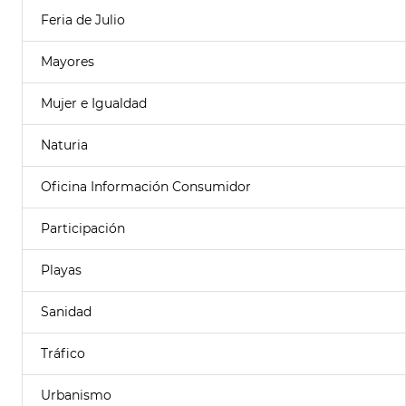
Feria de Julio
Mayores
Mujer e Igualdad
Naturia
Oficina Información Consumidor
Participación
Playas
Sanidad
Tráfico
Urbanismo