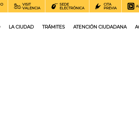
NO
VISIT
SEDE
CITA
A
VALENCIA
ELECTRÓNICA
PREVIA
O
LA CIUDAD
TRÁMITES
ATENCIÓN CIUDADANA
A