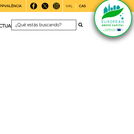
PPVALÈNCIA
VAL
CAS
CTUALIDAD