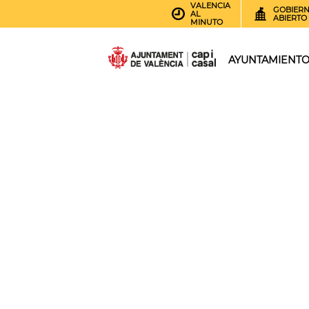
VALENCIA
GOBIER
AL
ABIERTO
MINUTO
AYUNTAMIENT