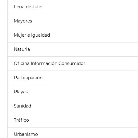
Feria de Julio
Mayores
Mujer e Igualdad
Naturia
Oficina Información Consumidor
Participación
Playas
Sanidad
Tráfico
Urbanismo