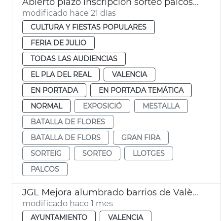
Abierto plazo inscripción sorteo palcos Batalla de Flores València
modificado hace 21 días
CULTURA Y FIESTAS POPULARES
FERIA DE JULIO
TODAS LAS AUDIENCIAS
EL PLA DEL REAL
VALENCIA
EN PORTADA
EN PORTADA TEMÁTICA
NORMAL
EXPOSICIÓ
MESTALLA
BATALLA DE FLORES
BATALLA DE FLORS
GRAN FIRA
SORTEIG
SORTEO
LLOTGES
PALCOS
JGL Mejora alumbrado barrios de València
modificado hace 1 mes
AYUNTAMIENTO
VALENCIA