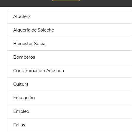
Albufera
Alquería de Solache
Bienestar Social
Bomberos
Contaminación Acústica
Cultura
Educación
Empleo
Fallas