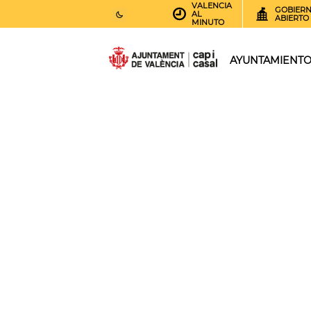
VALENCIA
GOBIER
AL
ABIERTO
MINUTO
26
AEMET.GRADOS
AYUNTAMIENT