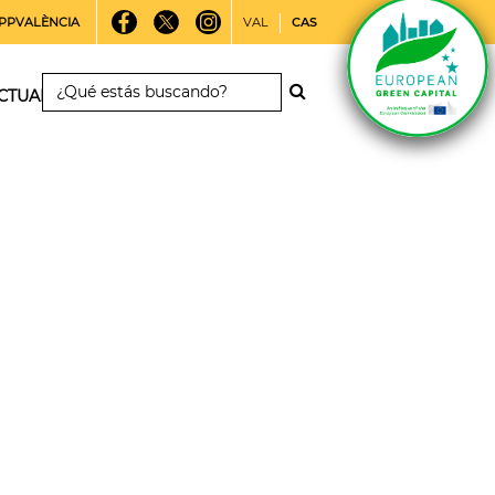
PPVALÈNCIA
VAL
CAS
CTUALIDAD