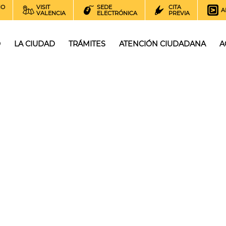
NO
VISIT
SEDE
CITA
A
VALENCIA
ELECTRÓNICA
PREVIA
O
LA CIUDAD
TRÁMITES
ATENCIÓN CIUDADANA
A