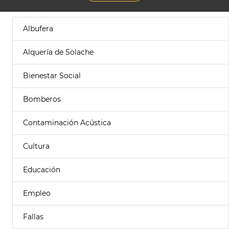
Albufera
Alquería de Solache
Bienestar Social
Bomberos
Contaminación Acústica
Cultura
Educación
Empleo
Fallas