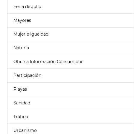
Feria de Julio
Mayores
Mujer e Igualdad
Naturia
Oficina Información Consumidor
Participación
Playas
Sanidad
Tráfico
Urbanismo