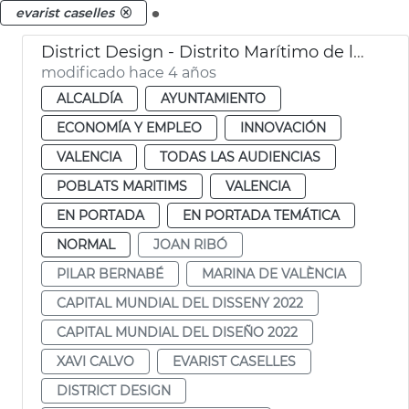
.
evarist caselles
District Design - Distrito Marítimo de la Innovación y la Creatividad
modificado hace 4 años
ALCALDÍA
AYUNTAMIENTO
ECONOMÍA Y EMPLEO
INNOVACIÓN
VALENCIA
TODAS LAS AUDIENCIAS
POBLATS MARITIMS
VALENCIA
EN PORTADA
EN PORTADA TEMÁTICA
NORMAL
JOAN RIBÓ
PILAR BERNABÉ
MARINA DE VALÈNCIA
CAPITAL MUNDIAL DEL DISSENY 2022
CAPITAL MUNDIAL DEL DISEÑO 2022
XAVI CALVO
EVARIST CASELLES
DISTRICT DESIGN