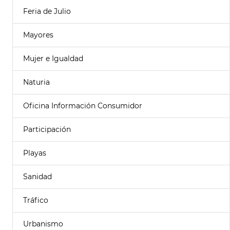
Feria de Julio
Mayores
Mujer e Igualdad
Naturia
Oficina Información Consumidor
Participación
Playas
Sanidad
Tráfico
Urbanismo