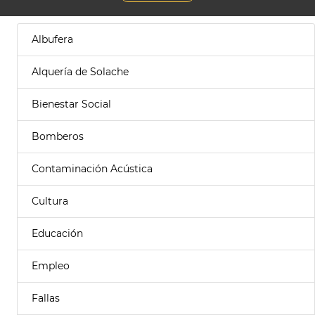
Albufera
Alquería de Solache
Bienestar Social
Bomberos
Contaminación Acústica
Cultura
Educación
Empleo
Fallas