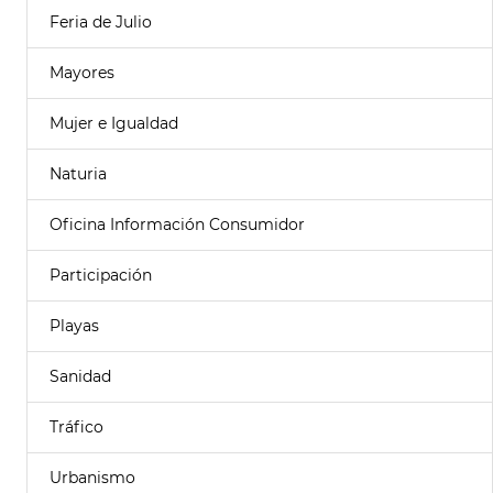
Feria de Julio
Mayores
Mujer e Igualdad
Naturia
Oficina Información Consumidor
Participación
Playas
Sanidad
Tráfico
Urbanismo